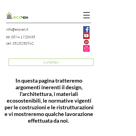
info@ecoven.it
tel.
0874 1720635
cell.
3515250942
Contattaci
In questa pagina tratteremo
argomenti inerenti il design,
l'architettura, i materiali
ecosostenibili, le normative vigenti
per le costruzioni e le ristrutturazioni
e vi mostreremo qualche lavorazione
effettuata da noi.